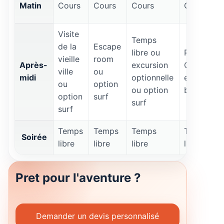
Matin
Cours
Cours
Cours
Cours
Visite
Temps
de la
Escape
libre ou
Plage de
vieille
room
Après-
excursion
Coronado
ville
ou
midi
optionnelle
et
ou
option
ou option
barbecue
option
surf
surf
surf
Temps
Temps
Temps
Temps
Soirée
libre
libre
libre
libre
Pret pour l'aventure ?
Demander un devis personnalisé