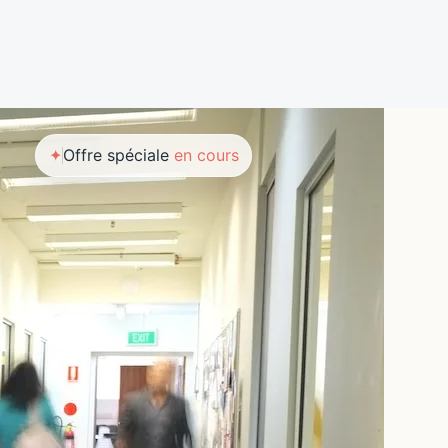
✦
Offre spéciale
en cours