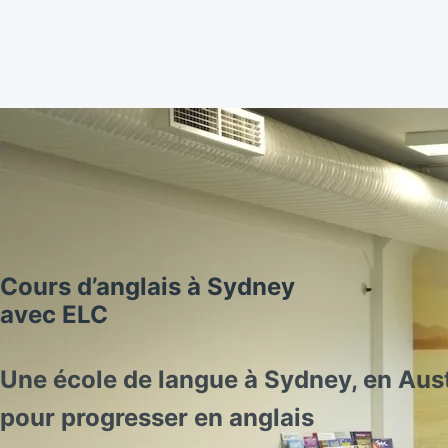
Cours d’anglais à Sydney
avec ELC
Une école de langue à Sydney, en Aust
pour progresser en anglais