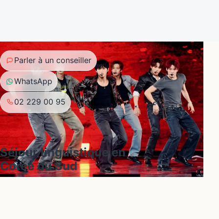
Parler à un conseiller
WhatsApp
02 229 00 95
Séjour linguistique en
Corée du Sud