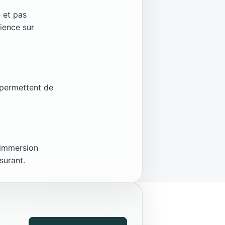
e et pas
ience sur
i permettent de
 immersion
surant.