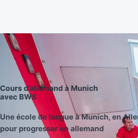
Cours d’allemand à Munich
avec BWS
Une école de langue à Munich, en All
pour progresser en allemand