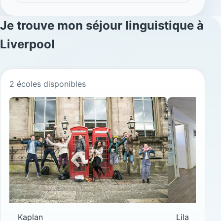
Je trouve
mon séjour linguistique à
Liverpool
2 écoles disponibles
Nos écoles à Liverpool
Kaplan
Lila