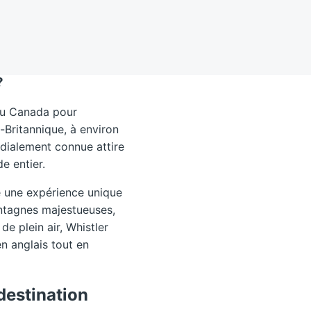
?
 du Canada pour
-Britannique, à environ
dialement connue attire
e entier.
re une expérience unique
ntagnes majestueuses,
e plein air, Whistler
n anglais tout en
destination