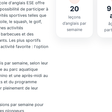
cole d'anglais ESE offre
9
20
ossibilité de participer à
vités sportives telles que
leçons
oile, le squash, le golf,
d’anglais par
â
nes activités
semaine
part
 barbecues et des
nts. Les plus sportifs
ctivité favorite : l'option
is par semaine, selon leur
tie au parc aquatique
omino et une après-midi au
rts et du programme
ter pleinement de leur
sions par semaine pour
les plongeurs